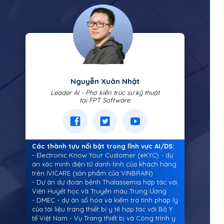
Nguyễn Xuân Nhật
Leader AI - Phó kiến trúc sư kỹ thuật
tại FPT Software
Các thành tựu nổi bật trong lĩnh vực AI/DS:
- Electronic Know Your Customer (eKYC) - dự
án xác minh điện tử danh tính của khách hàng
trên IVICARE (sản phẩm của VINBRAIN)
- Dự án dự đoán bệnh Thalassemia hợp tác với
Viện Huyết học và Truyền máu Trung Ương
- DMEC - dự án số hóa và kiểm tra tính pháp lý
của tài liệu trang thiết bị y tế hợp tác với Bộ Y
tế Việt Nam - Vụ Trang thiết bị và Công trình y