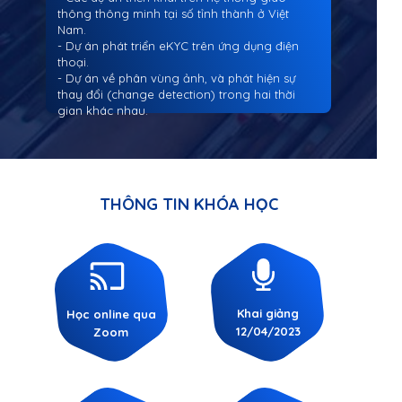
thông thông minh tại số tỉnh thành ở Việt
Nam.
- Dự án phát triển eKYC trên ứng dụng điện
thoại.
- Dự án về phân vùng ảnh, và phát hiện sự
thay đổi (change detection) trong hai thời
gian khác nhau.
THÔNG TIN KHÓA HỌC
Khai giảng
Học online qua
12/04/2023
Zoom