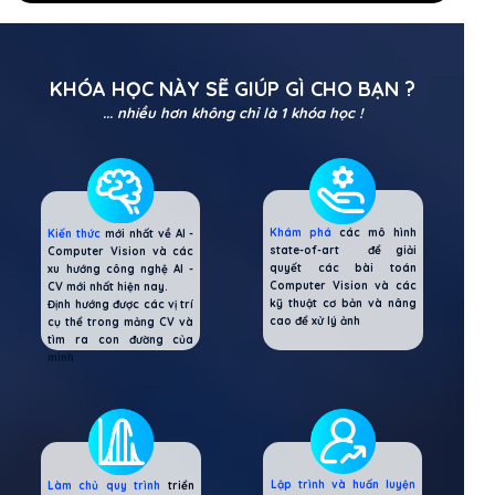
KHÓA HỌC NÀY SẼ GIÚP GÌ CHO BẠN ?
... nhiều hơn không chỉ là 1 khóa học !
Khám phá
các mô hình
Kiến thức
mới nhất về AI -
state-of-art để giải
Computer Vision và các
quyết các bài toán
xu hướng công nghệ AI -
Computer Vision và các
CV mới nhất hiện nay.
kỹ thuật cơ bản và nâng
Định hướng được các vị trí
cao để xử lý ảnh
cụ thể trong mảng CV và
tìm ra con đường của
mình
Lập trình và huấn luyện
Làm chủ quy trình
triển