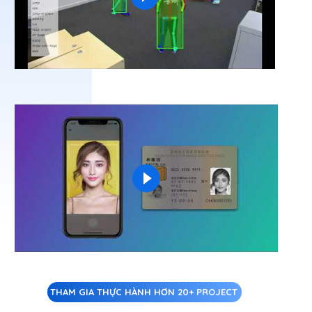
THAM GIA THỰC HÀNH HƠN 20+ PROJECT