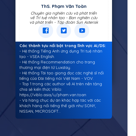
ThS. Phạm Văn Toàn
Chuyên gia nghiên cứu và phát triển
về Trí tuệ nhân tạo - Ban nghiên cứu
và phát triển - Tập đoàn Sun Asterisk
Các thành tựu nổi bật trong lĩnh vực AI/DS:
- Hệ thống Tiếng Anh ứng dụng Trí tuệ nhân
tạo - VSEA English.
- Hệ thống Recommendation cho trang
thương mại điện tử Luxstay.
- Hệ thống Tái tạo giọng đọc các nghệ sĩ nổi
tiếng của Đài tiếng nói Việt Nam - VOV.
- Top 1 trong các author về AI trên nền tảng
chia sẻ kiến thức Viblo:
https://viblo.asia/u/pham.van.toan
- Và hàng chục dự án khác hợp tác với các
khách hàng nổi tiếng thế giới như SONY,
NISSAN, MICROSOFT...