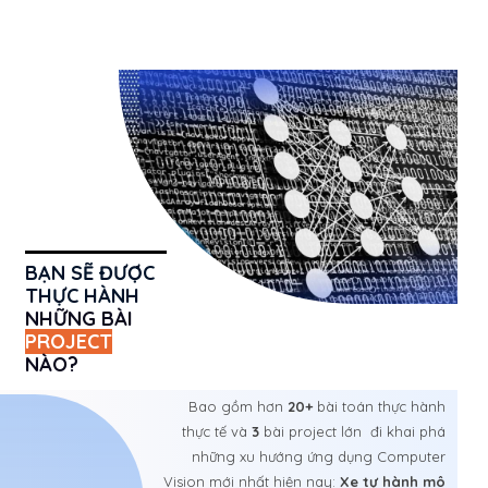
BẠN SẼ ĐƯỢC
THỰC HÀNH
NHỮNG BÀI
PROJECT
NÀO?
Bao gồm hơn
20+
bài toán thực hành
thực tế và
3
bài project lớn đi khai phá
những xu hướng ứng dụng Computer
Vision mới nhất hiện nay:
Xe tự hành mô