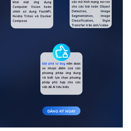
các mô hình mạng nơ-ron
khai một ứng dụng
cho
các bài toán Object
Computer Vision hoàn
Detection, Image
chỉnh sử dụng FastAPI,
Segmentation, Image
Nvidia Triton và Docker
Classification, Style
Compose
Transfer trên ảnh/video
Đột phá tư duy
nắm được
ưu nhược điểm của các
phương pháp ứng dụng
và biết lựa chọn phương
pháp phù hợp cho các
vấn đề AI tiêu biểu
ĐĂNG KÝ NGAY